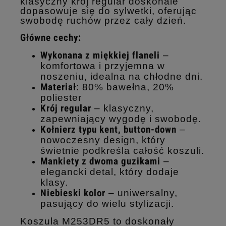
klasyczny krój regular doskonale
dopasowuje się do sylwetki, oferując
swobodę ruchów przez cały dzień.
Główne cechy:
Wykonana z miękkiej flaneli
–
komfortowa i przyjemna w
noszeniu, idealna na chłodne dni.
Materiał
: 80% bawełna, 20%
poliester
Krój regular
– klasyczny,
zapewniający wygodę i swobodę.
Kołnierz typu kent, button-down
–
nowoczesny design, który
świetnie podkreśla całość koszuli.
Mankiety z dwoma guzikami
–
elegancki detal, który dodaje
klasy.
Niebieski kolor
– uniwersalny,
pasujący do wielu stylizacji.
Koszula M253DR5 to doskonały