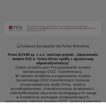
Firma OLIVER sp. z o.o. realizuje projekt: „Opracowanie
modelu GOZ w firmie Oliver spółka z ograniczoną
odpowiedzialnością”
Celem projektu jest Przygotowanie modelu
biznesowego GOZ- transformacji.
W ramach działania przygotowania modelu
biznesowego GOZ-transformacji zostanie
przeprowadzony audyt firmy, analiza
przedsiębiorstwa, charakterystyka działalności,
zidentyfikowanie obszarów wymagających uwagi
w kontekście wymogów środowiskowych,
opracowanie założeń projektu GOZ, analiza konkretne
segmenty działalności do zmian w kierunku GOZ,