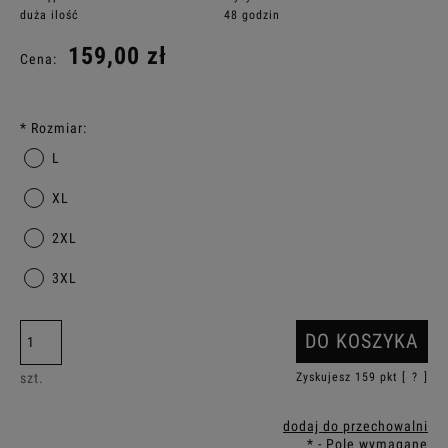
duża ilość
48 godzin
159,00 zł
Cena:
*
Rozmiar:
L
XL
2XL
3XL
DO KOSZYKA
szt.
Zyskujesz
159
pkt [
?
]
dodaj do przechowalni
*
- Pole wymagane