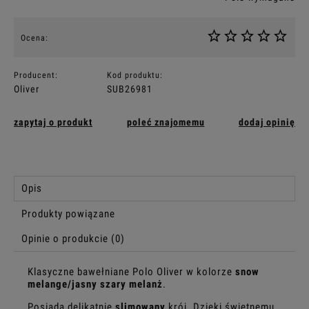
Ocena:
Producent:
Kod produktu:
Oliver
SUB26981
zapytaj o produkt
poleć znajomemu
dodaj opinię
Opis
Produkty powiązane
Opinie o produkcie (0)
Klasyczne bawełniane Polo Oliver w kolorze
snow
melange/jasny szary melanż
.
Posiada delikatnie
slimowany
krój. Dzięki świetnemu